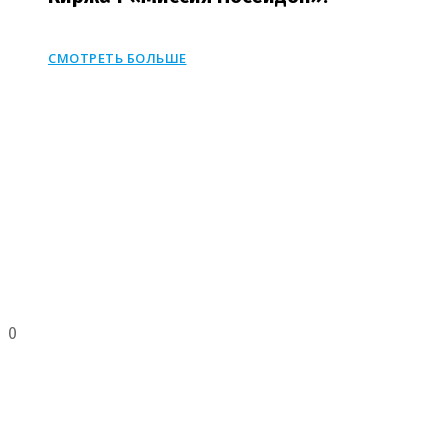
СМОТРЕТЬ БОЛЬШЕ
Немного о нас в
цифрах
0
ЧЕЛОВЕК В КОМАНДЕ АГЕНТСТВА