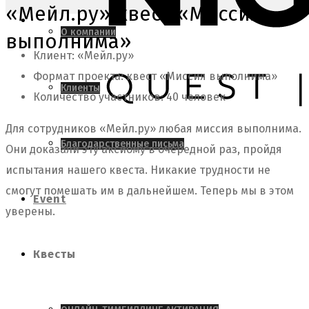
«Мейл.ру» квест «Миссия
О компании
выполнима»
Клиент: «Мейл.ру»
Формат проекта: квест «Миссия выполнима»
Клиенты
Количество участников: 40 человек
Для сотрудников «Мейл.ру» любая миссия выполнима.
Благодарственные письма
Они доказали эту аксиому в очередной раз, пройдя
испытания нашего квеста. Никакие трудности не
смогут помешать им в дальнейшем. Теперь мы в этом
Event
уверены.
Квесты