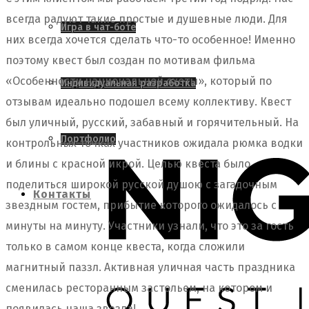
всегда радуют такие простые и душевные люди. Для
Игра в чат-боте
них всегда хочется сделать что-то особенное! Именно
поэтому квест был создан по мотивам фильма
«Особенности национальной охоты», который по
Индивидуальная разработка
отзывам идеально подошел всему коллективу. Квест
был уличный, русский, забавный и горячительный. На
Портфолио
контрольных точках участников ожидала рюмка водки
и блины с красной икрой. Целью квеста было
поделиться широкой русской душою с загадочным
Контакты
звездным гостем, прибытие которого ожидалось с
минуты на минуту. Участники узнали, что это за гость
только в самом конце квеста, когда сложили
магнитный паззл. Активная уличная часть праздника
сменилась ресторанным застольем, на котором и
появилась наша звезда!