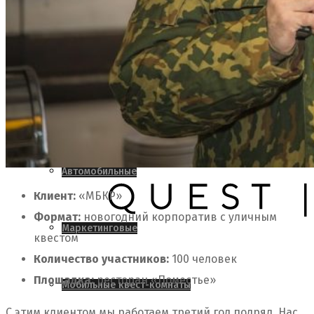
ОНЛАЙН-ТИМБИЛДИНГ АКТИВАЦИЯ
Тимбилдинги
Иммерсивные
Автомобильные
Клиент:
«МБКР»
Формат:
новогодний корпоратив с уличным
Маркетинговые
квестом
Количество участников:
100 человек
Площадка:
ресторан «Поместье»
Мобильные квест-комнаты
С этим клиентом мы работаем третий год подряд. Нас