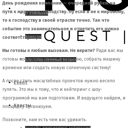
День рождения компании — очередной рубеж на
пути к мировому господству. Ну если и не к мировому,
О компании
то к господству в своей отрасли точно. Так что
событие это знаменательное и отметить его нужно
Клиенты
соответствующе.
Мы готовы к любым вызовам. Не верите?
Ради вас мы
готовы построить целую флотилию, собрать машину
Благодарственные письма
времени или создать новую солнечную систему!
А после столь масштабных проектов нужно весело
Event
гулять. Это мы к тому, что и кейтеринг с шоу-
программой мы вам подготовим. И ведущего найдем, и
Квесты
площадку организуем.
Позвоните, нам есть чем вас удивить.