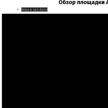
Обзор площадки A
Игра в чат-боте
Индивидуальная разработка
Портфолио
Контакты