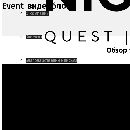
Event-видеоблог
О компании
Клиенты
Обзор 
Благодарственные письма
Event
Квесты